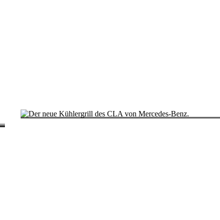
Digitale
Broschüre
Fahrzeugzubehör
Collection
Betriebsanleitungen
Servicetermin
buchen