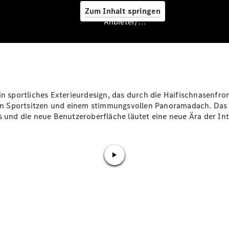
Zum Inhalt springen
Service &
Anbieter/Datenschutz
Zubehör
n sportliches Exterieurdesign, das durch die Haifischnasenfron
en
Sportsitzen
und einem stimmungsvollen Panoramadach. Das v
 und die neue Benutzeroberfläche läutet eine neue Ära der Intel
Servicetermin
buchen
Digitale
Extras
Ladelösungen
Unterwegs
laden
Pannen- &
Unfallhilfe
Räder &
Reifen