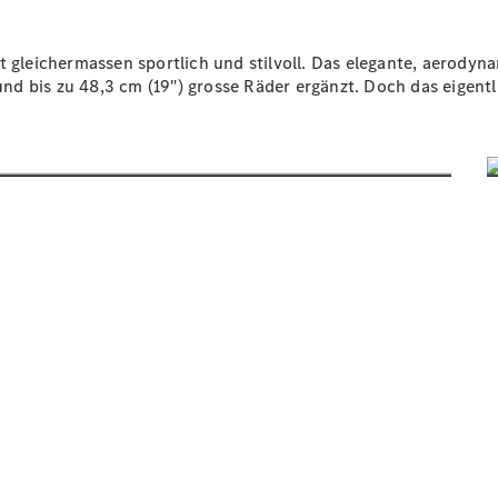
Wartung,
Reparatur
&
st gleichermassen sportlich und stilvoll. Das elegante, aerody
Garantie
nd bis zu 48,3 cm (19") grosse Räder
ergänzt.
Doch das eigentli
Übersicht
Reparatur
Service &
Garantie
Rückrufe
Ersatzteile
Accessories