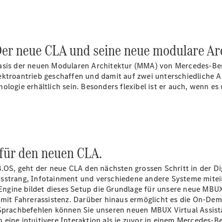
 Der neue CLA und seine neue modulare Ar
asis der neuen Modularen Architektur (MMA) von Mercedes-Benz.
ektroantrieb geschaffen und damit auf zwei unterschiedliche A
ologie erhältlich sein. Besonders flexibel ist er auch, wenn e
für den neuen CLA.
S, geht der neue CLA den nächsten grossen Schritt in der Dig
bsstrang, Infotainment und verschiedene andere Systeme mitei
ngine bildet dieses Setup die Grundlage für unsere neue MBUX
n mit Fahrerassistenz. Darüber hinaus ermöglicht es die On-D
n Sprachbefehlen können Sie unseren neuen MBUX Virtual
Assist
eine intuitivere Interaktion als je zuvor in einem Mercedes-B