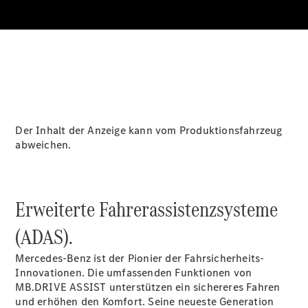
Über uns
Der Inhalt der Anzeige kann vom Produktionsfahrzeug
Unternehmen
abweichen.
Ansprechpartner
Standort &
Öffnungszeiten
Erweiterte Fahrerassistenzsysteme
Kontaktformular
(ADAS).
Servicetermin
buchen
Mercedes-Benz ist der Pionier der Fahrsicherheits-
Innovationen. Die umfassenden Funktionen von
MB.DRIVE
ASSIST
unterstützen ein sichereres Fahren
und erhöhen den Komfort. Seine neueste Generation