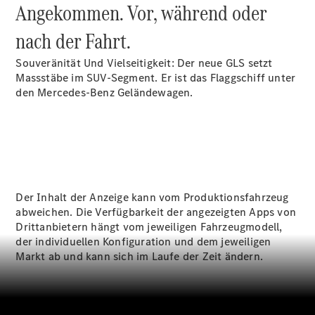
Angekommen. Vor, während oder
Wartung,
Reparatur
nach der Fahrt.
&
Garantie
Souveränität Und Vielseitigkeit: Der neue GLS setzt
Massstäbe im SUV-Segment. Er ist das Flaggschiff unter
den Mercedes-Benz Geländewagen.
Der Inhalt der Anzeige kann vom Produktionsfahrzeug
abweichen. Die Verfügbarkeit der angezeigten Apps von
Übersicht
Drittanbietern hängt vom jeweiligen Fahrzeugmodell,
Reparatur
der individuellen Konfiguration und dem jeweiligen
Service &
Markt ab und kann sich im Laufe der Zeit ändern.
Garantie
Rückrufe
Ersatzteile
Accessories