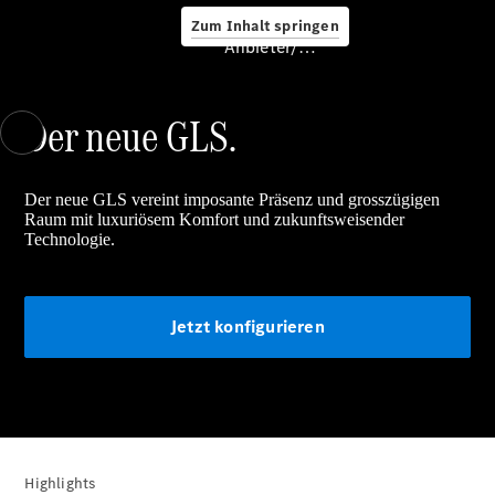
Zum Inhalt springen
Service &
Anbieter/Datenschutz
Zubehör
Der neue GLS.
Der neue GLS vereint imposante Präsenz und grosszügigen
Raum mit luxuriösem Komfort und zukunftsweisender
Technologie.
Servicetermin
buchen
Digitale
Extras
Jetzt konfigurieren
Ladelösungen
Unterwegs
laden
Pannen- &
Unfallhilfe
Räder &
Highlights
Reifen