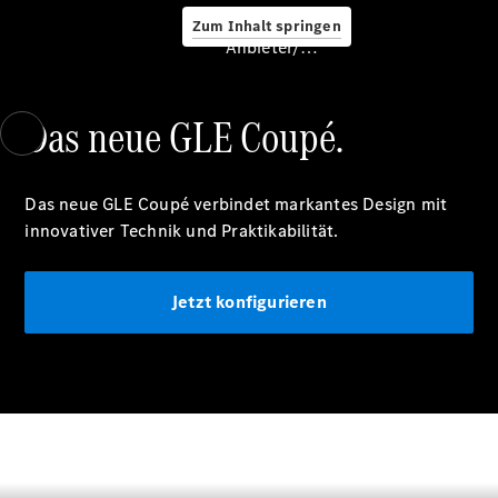
Zum Inhalt springen
Service &
Anbieter/Datenschutz
Zubehör
Das neue GLE Coupé.
Das neue GLE Coupé verbindet markantes Design mit
innovativer Technik und Praktikabilität.
Servicetermin
buchen
Digitale
Jetzt konfigurieren
Extras
Ladelösungen
Unterwegs
laden
Pannen- &
Unfallhilfe
Räder &
Reifen