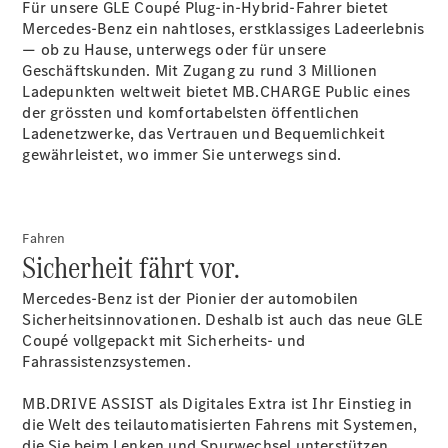
Für unsere GLE Coupé Plug-in-Hybrid-Fahrer bietet
Mercedes-Benz ein nahtloses, erstklassiges Ladeerlebnis
— ob zu Hause, unterwegs oder für unsere
Über uns
Geschäftskunden. Mit Zugang zu rund 3 Millionen
Ladepunkten weltweit bietet MB.CHARGE
Public
eines
der grössten und komfortabelsten öffentlichen
Ladenetzwerke, das Vertrauen und Bequemlichkeit
gewährleistet, wo immer Sie unterwegs sind.
Unternehmen
Ansprechpartner
Fahren
Standort &
Sicherheit fährt vor.
Öffnungszeiten
Mercedes-Benz ist der Pionier der automobilen
Sicherheitsinnovationen. Deshalb ist auch das neue GLE
Kontaktformular
Coupé vollgepackt mit Sicherheits- und
Servicetermin
Fahrassistenzsystemen.
buchen
MB.DRIVE ASSIST als Digitales
Extra
ist Ihr Einstieg in
die Welt des teilautomatisierten Fahrens mit Systemen,
die Sie beim Lenken und Spurwechsel unterstützen