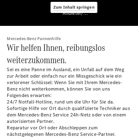
Zum Inhalt springen
Service &
Anbieter/Datenschutz
Zubehör
Mercedes-Benz Pannenhilfe
Wir helfen Ihnen, reibungslos
weiterzukommen.
Sei es eine Panne im Ausland, ein Unfall auf dem Weg
Servicetermin
zur Arbeit oder einfach nur ein Missgeschick wie ein
buchen
verlorener Schlüssel: Wenn Sie mit Ihrem Mercedes-
Digitale
Benz nicht weiterkommen, können Sie von uns
Extras
Folgendes erwarten:
Ladelösungen
24/7
Notfall-Hotline
, rund um die Uhr für Sie da.
Unterwegs
Sofortige Hilfe vor Ort durch qualifizierte Techniker aus
laden
dem Mercedes-Benz Service
24h-Netz
oder von einem
Pannen- &
autorisierten Partner.
Unfallhilfe
Reparatur vor Ort oder Abschleppen zum
Räder &
nächstgelegenen Mercedes-Benz Service-Partner.
Reifen